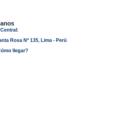
canos
Central:
anta Rosa Nº 135, Lima - Perú
ómo llegar?