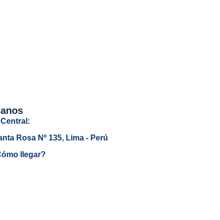
canos
Central:
anta Rosa Nº 135, Lima - Perú
ómo llegar?