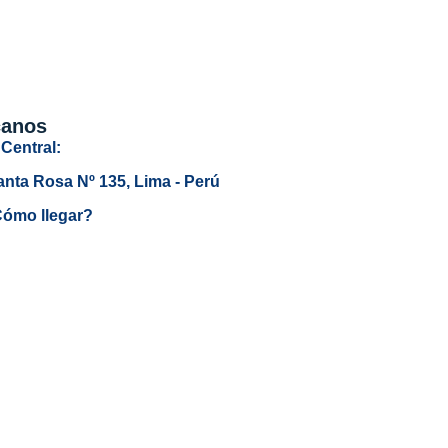
canos
Central:
anta Rosa Nº 135, Lima - Perú
ómo llegar?