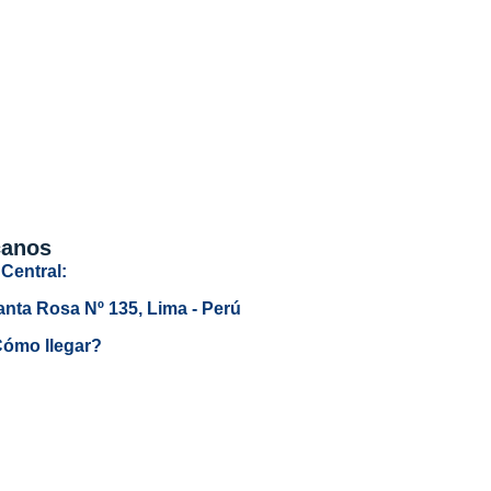
canos
Central:
anta Rosa Nº 135, Lima - Perú
ómo llegar?