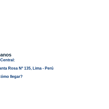
canos
Central:
anta Rosa Nº 135, Lima - Perú
ómo llegar?